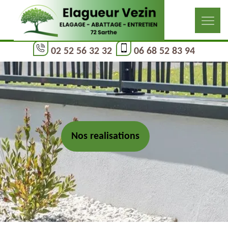
02 52 56 32 32
06 68 52 83 94
Nos realisations