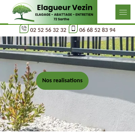
02 52 56 32 32
06 68 52 83 94
Nos realisations