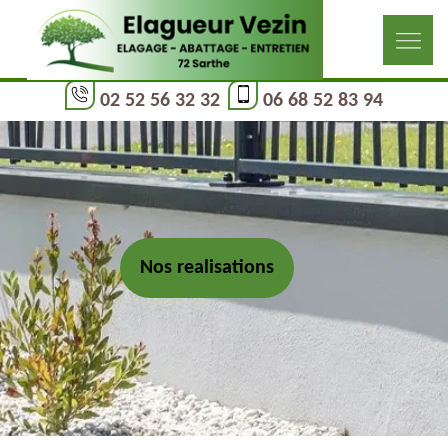
02 52 56 32 32
06 68 52 83 94
Nos realisations