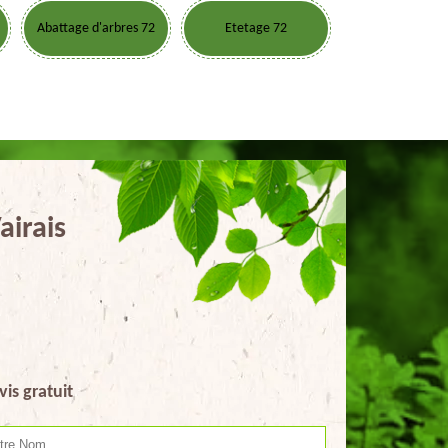
Abattage d'arbres 72
Etetage 72
airais
vis gratuit