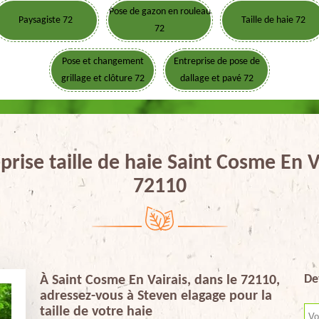
Pose de gazon en rouleau
Paysagiste 72
Taille de haie 72
72
Pose et changement
Entreprise de pose de
grillage et clôture 72
dallage et pavé 72
prise taille de haie Saint Cosme En V
72110
De
À Saint Cosme En Vairais, dans le 72110,
adressez-vous à Steven elagage pour la
taille de votre haie