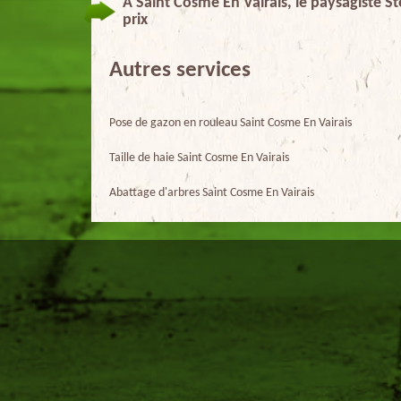
À Saint Cosme En Vairais, le paysagiste St
prix
Autres services
Pose de gazon en rouleau Saint Cosme En Vairais
Taille de haie Saint Cosme En Vairais
Abattage d'arbres Saint Cosme En Vairais