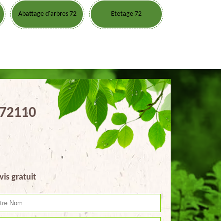
Abattage d'arbres 72
Etetage 72
 72110
vis gratuit