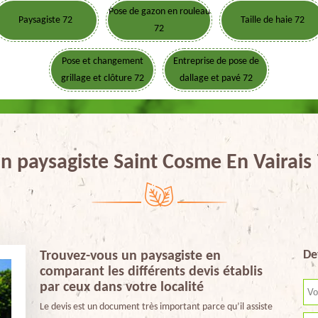
Pose de gazon en rouleau
Paysagiste 72
Taille de haie 72
72
Pose et changement
Entreprise de pose de
grillage et clôture 72
dallage et pavé 72
an paysagiste Saint Cosme En Vairais
De
Trouvez-vous un paysagiste en
comparant les différents devis établis
par ceux dans votre localité
Le devis est un document très important parce qu’il assiste