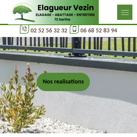
02 52 56 32 32
06 68 52 83 94
Nos realisations