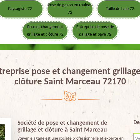
Pose de gazon en rouleau
Paysagiste 72
Taille de haie 72
72
Pose et changement
Entreprise de pose de
grillage et clôture 72
dallage et pavé 72
treprise pose et changement grillage
clôture Saint Marceau 72170
De
Société de pose et changement de
grillage et clôture à Saint Marceau
Steven elagage est une société professionnelle et experte en