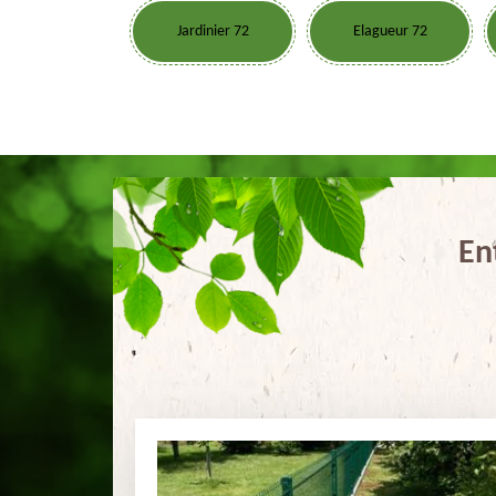
Jardinier 72
Elagueur 72
En