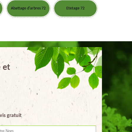
Abattage d'arbres 72
Etetage 72
 et
vis gratuit