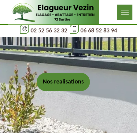
02 52 56 32 32
06 68 52 83 94
Nos realisations