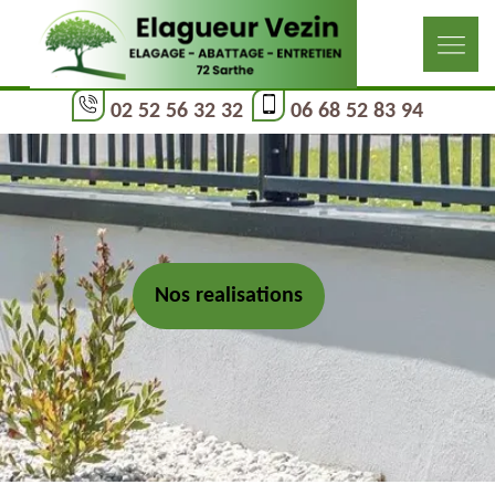
02 52 56 32 32
06 68 52 83 94
Nos realisations