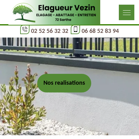
02 52 56 32 32
06 68 52 83 94
Nos realisations