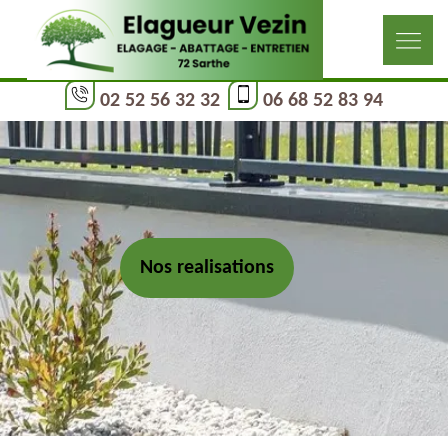
02 52 56 32 32
06 68 52 83 94
Nos realisations